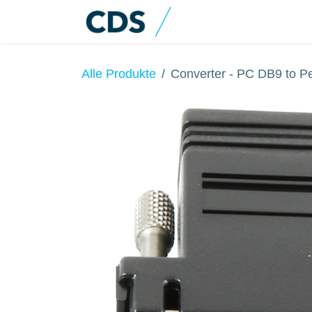
Zum Inhalt springen
Home
Produkte
Alle Produkte
Converter - PC DB9 to Pe